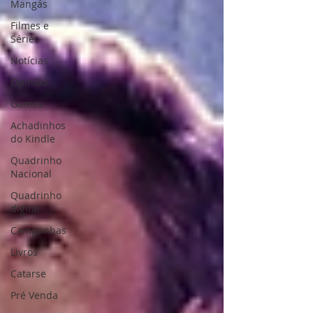
Mangás
Filmes e
Séries
Notícias
Opinião
Games
Achadinhos
do Kindle
Quadrinho
Nacional
Quadrinho
digital
Campanhas
Livros
Catarse
Pré Venda