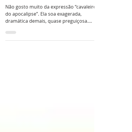
A Era dos Super-heróis no
Cinema Morreu
Não gosto muito da expressão “cavaleiros
do apocalipse”. Ela soa exagerada,
dramática demais, quase preguiçosa.
Mas, quando o assunto são os filmes de
super-heróis, talvez seja difícil escapar
desse tipo de imagem. Há algum tempo,
vemos homens e mulheres de capa
perdendo força nas grandes telas. Aquilo
que antes parecia invencível começou a
tropeçar. E tropeçar muito. Desde
Vingadores: Ultimato, talvez não
tenhamos vivido novamente aquele
sentimento coletivo de espanto, aquel