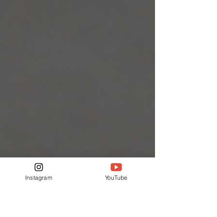
cálculo. Durante muito tempo, comprar
HQ no Brasil era um pequeno luxo
possível. Não era barato, mas cabia. Era o
tipo de compra que você encaixava no
mês, que fazia parte da rotina, que
ajudava a construir uma relação contínua
com histórias, personagens e autores.
Hoje, isso mudou de forma bastante
evidente. Um quadrinho de duzentos
reais não é apenas caro. Ele
Instagram
YouTube