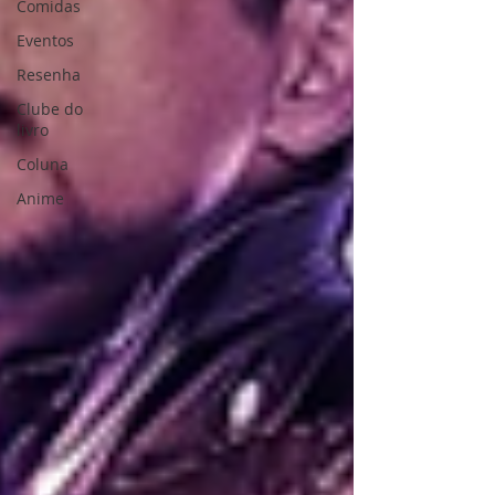
Comidas
Eventos
Resenha
Clube do
livro
Coluna
Anime