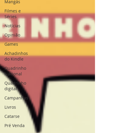
Mangás
Filmes e
Séries
Notícias
Opinião
Games
Achadinhos
do Kindle
Quadrinho
Nacional
Quadrinho
digital
Campanhas
Livros
Catarse
Pré Venda