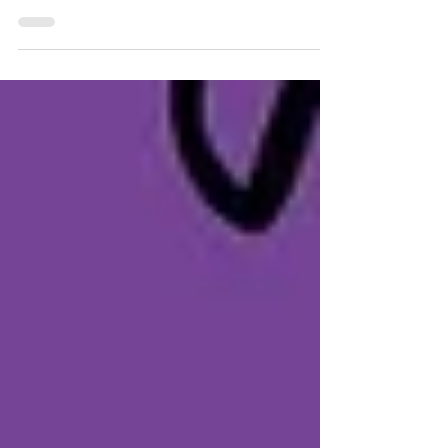
com muitas novidades e artistas para
você conhecer. Essa é a 4ª edição do
evento, que começou lá em 2022 com o
intuito de valorizar e dar espaço para
artistas independentes e underground.
Uma ótima oportunidade para fazer
contatos, comprar seu quadrinho
diretamente com o artista, trocar uma
ideia da hora e ainda fortalecer esse
cenário incrível. Conheça um pouco mais
sobre o evento Em 2026, 121 expositores
vindos de 41 cidades e de 9 esta