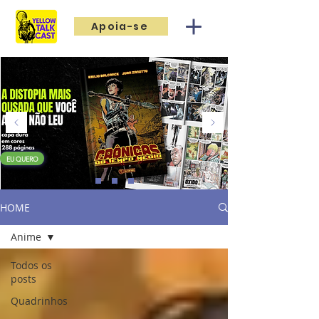
Apoia-se
EU QUERO
HOME
Anime
Todos os
posts
Quadrinhos