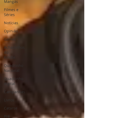
Mangás
Filmes e
Séries
Notícias
Opinião
Games
Achadinhos
do
Kindle
Quadrinho
Nacional
Quadrinho
digital
Campanhas
Livros
Catarse
Pré