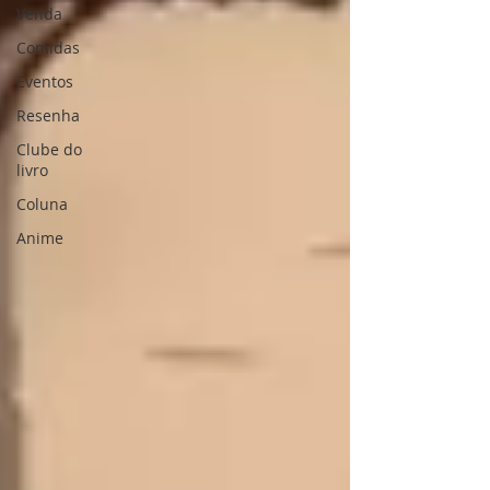
Venda
Comidas
Eventos
Resenha
Clube do
livro
Coluna
Anime