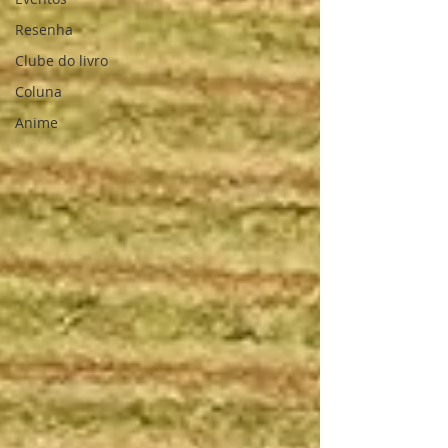
Resenha
Clube do livro
Coluna
Anime