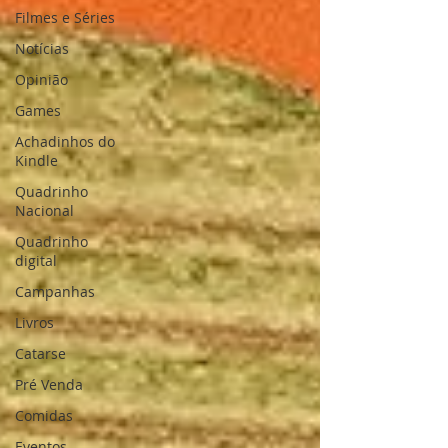
Filmes e Séries
Notícias
Opinião
Games
Achadinhos do
Kindle
Quadrinho
Nacional
Quadrinho
digital
Campanhas
Livros
Catarse
Pré Venda
Comidas
Eventos