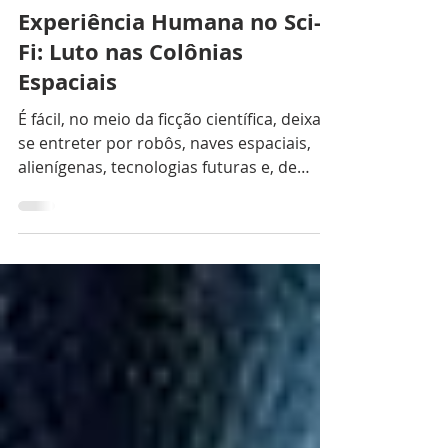
26 de nov. de 2025
4 min de leitura
Opinião
Experiência Humana no Sci-
Fi: Luto nas Colônias
Espaciais
É fácil, no meio da ficção científica, deixar-
se entreter por robôs, naves espaciais,
alienígenas, tecnologias futuras e, de
modo geral, pela capacidade gigantesca
das pessoas envolvidas na criação desses
mundos. E esses elementos são tão
importantes para definir o gênero que já
os esperamos ao nos aproximarmos dele.
Antes de ler um livro, assistir a um filme,
série ou jogar um videogame do gênero,
já espero um ou mais desses elementos, e
espero por eles com empolgação. Quero