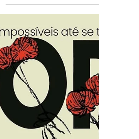
Vem aí mais uma edição da Feira Ogra,
com muitas novidades e artistas para
você conhecer. Essa é a 4ª edição do
evento, que começou lá em 2022 com o
intuito de valorizar e dar espaço para
artistas independentes e underground.
Uma ótima oportunidade para fazer
contatos, comprar seu quadrinho
diretamente com o artista, trocar uma
ideia da hora e ainda fortalecer esse
cenário incrível. Conheça um pouco mais
sobre o evento Em 2026, 121 expositores
vindos de 41 cidades e de 9 esta