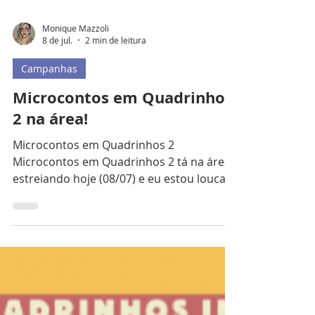
Monique Mazzoli
8 de jul.
2 min de leitura
Campanhas
Microcontos em Quadrinhos
2 na área!
Microcontos em Quadrinhos 2
Microcontos em Quadrinhos 2 tá na área,
estreiando hoje (08/07) e eu estou louca
para conferir essa edição. Microcontos foi
idealizado por Fil Manhães, com a
proposta de criar histórias baseadas em
tweets, que devem ter apenas uma página
de roteiro e arte. A primeira edição conta