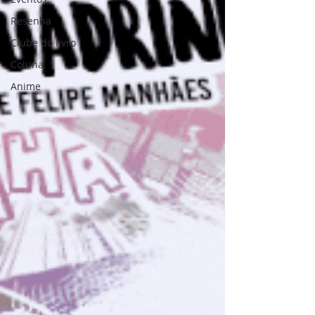
Resenha
Clube do livro
Coluna
Anime