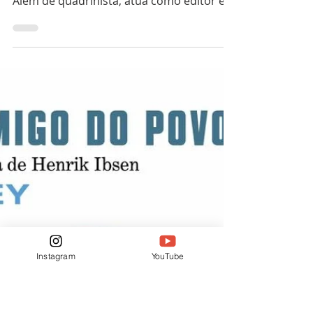
Altair Jr @nerd.8k
25 de set. de 2025
2 min de leitura
Quadrinhos
Entre Quadros: Um Ano a
Menos e Outras Histórias
Mário César é um nome bastante
conhecido nos quadrinhos nacionais.
Além de quadrinista, atua como editor e é
um dos criadores da Poc Con...
Instagram
YouTube