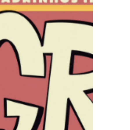
com 48 páginas em preto e branco e a
participação de vários artistas, como
Bertho Horn, Bruno Brunelli, Carlos Sekko,
Cristal Moura, Felipe Campos, Felipe
Manhães, JV Sant