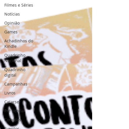
Filmes e Séries
Notícias
Opinião
Games
Achadinhos do
Kindle
Quadrinho
Nacional
Quadrinho
digital
Campanhas
Livros
Catarse
Pré Venda
Comidas
Eventos