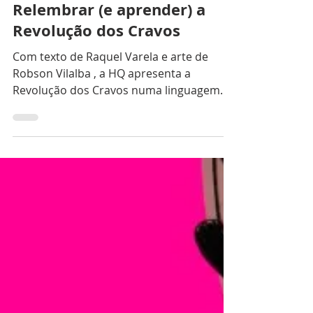
Altair Jr @nerd.8k
4 de out. de 2025
2 min de leitura
Quadrinhos
Utopia: Uma HQ para
Relembrar (e aprender) a
Revolução dos Cravos
Com texto de Raquel Varela e arte de
Robson Vilalba , a HQ apresenta a
Revolução dos Cravos numa linguagem
acessível, unindo narrativa e...