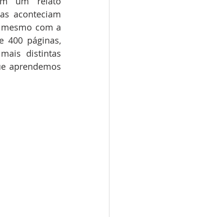
ém um relato 
as aconteciam 
u mesmo com a 
e 400 páginas, 
ais distintas 
ue aprendemos 