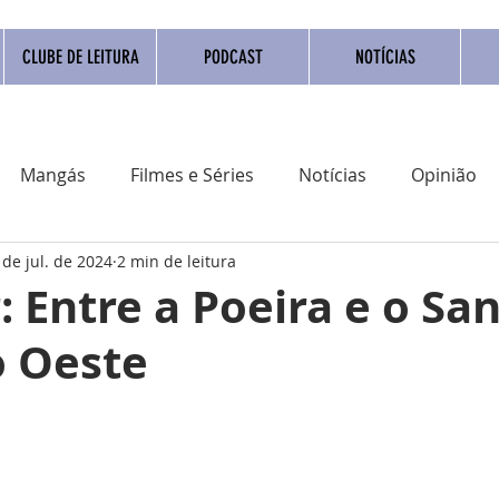
CLUBE DE LEITURA
PODCAST
NOTÍCIAS
Mangás
Filmes e Séries
Notícias
Opinião
 de jul. de 2024
2 min de leitura
adrinho Nacional
Quadrinho digital
Campanhas
 Entre a Poeira e o Sa
o Oeste
Eventos
Resenha
Clube do livro
Coluna