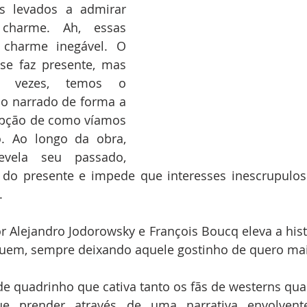
 levados a admirar 
harme. Ah, essas 
charme inegável. O 
e faz presente, mas 
 vezes, temos o 
do narrado de forma a 
pção de como víamos 
. Ao longo da obra, 
vela seu passado, 
 do presente e impede que interesses inescrupulos
.
 Alejandro Jodorowsky e François Boucq eleva a histó
em, sempre deixando aquele gostinho de quero mais
de quadrinho que cativa tanto os fãs de westerns qua
ue prender através de uma narrativa envolvent