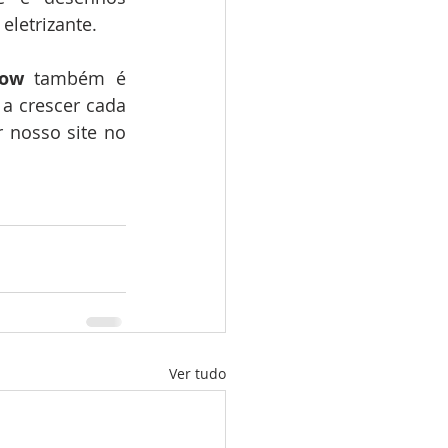
letrizante.
low
 também é 
a crescer cada 
 nosso site no 
Ver tudo