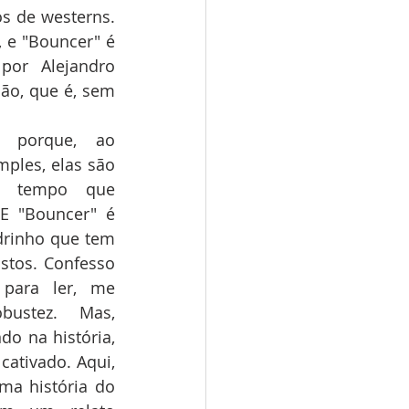
s de westerns. 
e "Bouncer" é 
or Alejandro 
ão, que é, sem 
s porque, ao 
les, elas são 
 tempo que 
E "Bouncer" é 
rinho que tem 
stos. Confesso 
para ler, me 
ustez. Mas, 
o na história, 
cativado. Aqui, 
ma história do 