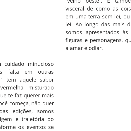
“velho oeste”. É tamb
visceral de como as cois
em uma terra sem lei, o
lei. Ao longo das mais d
somos apresentados às m
figuras e personagens, q
a amar e odiar.
 cuidado minucioso 
s falta em outras 
r" tem aquele sabor 
ermelha, misturado 
ue te faz querer mais 
ocê começa, não quer 
das edições, somos 
gem e trajetória do 
nforme os eventos se 