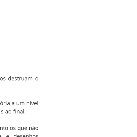
os destruam o 
ria a um nível 
 ao final.
nto os que não 
e e desenhos 