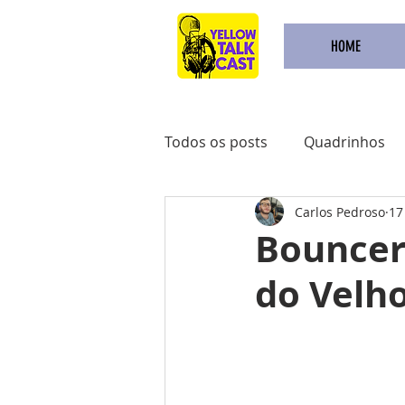
HOME
Todos os posts
Quadrinhos
Carlos Pedroso
17
Achadinhos do Kindle
Qu
Bouncer:
do Velh
Pré Venda
Comidas