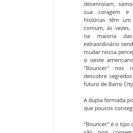
desenrolam, somos
sua coragem e c
histórias têm um 
comum, às vezes, s
na maioria das
extraordinário sen
mudar nossa perce
o oeste americano
"Bouncer" nos re
descobre segredos
futuro de Barro City
A dupla formada por
que poucos consegu
"Bouncer" é o tipo 
são, pois conseg