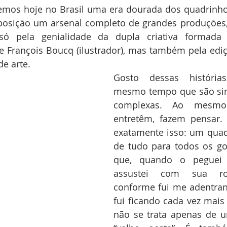
vemos hoje no Brasil uma era dourada dos quadrinho
osição um arsenal completo de grandes produções, 
ó pela genialidade da dupla criativa formada p
e François Boucq (ilustrador), mas também pela ediç
e arte.
Gosto dessas história
mesmo tempo que são simp
complexas. Ao mesmo
entretêm, fazem pensar. 
exatamente isso: um quad
de tudo para todos os go
que, quando o peguei 
assustei com sua rob
conforme fui me adentrand
fui ficando cada vez mais 
não se trata apenas de u