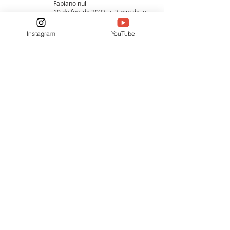
Fabiano null
19 de fev. de 2023
3 min de leitura
Instagram
YouTube
88
/
92
Aqui a gente fala sobre a cultura
pop com bom humor e acidez na
medida certa. Trazemos pautas que
realmente importam e merecem
ser discutidas.
FIQUE LIGADO NASREDES SOCIAIS