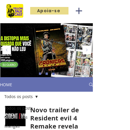
Apoia-se
EU QUERO
HOME
Todos os posts
Todos os posts
Novo trailer de
Resident evil 4
Quadrinhos
Remake revela
Mangás