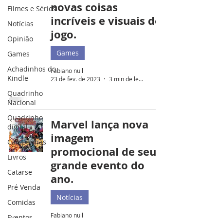
novas coisas
Filmes e Séries
incríveis e visuais do
Notícias
jogo.
Opinião
Games
Games
Achadinhos do
Fabiano null
Kindle
23 de fev. de 2023
3 min de leitura
Quadrinho
Nacional
Quadrinho
Marvel lança nova
digital
imagem
Campanhas
promocional de seu
Livros
grande evento do
Catarse
ano.
Pré Venda
Notícias
Comidas
Fabiano null
Eventos