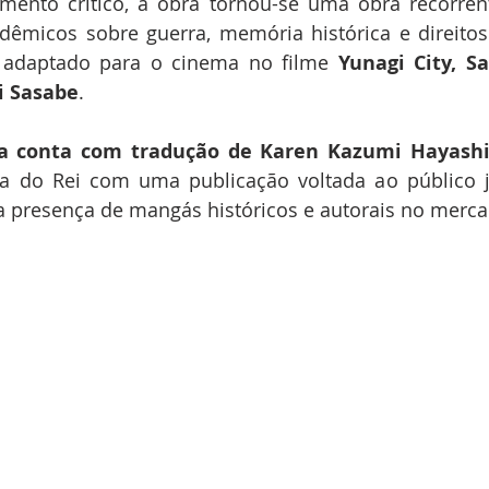
mento crítico, a obra tornou-se uma obra recorren
dêmicos sobre guerra, memória histórica e direito
 adaptado para o cinema no filme 
Yunagi
City,
Sa
i
Sasabe
.
a
conta
com
tradução
de
Karen
Kazumi
Hayash
na do Rei com uma publicação voltada ao público j
 a presença de mangás históricos e autorais no merca