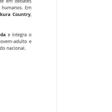
te em debates 
s humanos. Em 
kura
Country
, 
ida
 e integra o 
ovem-adulto e 
do nacional.