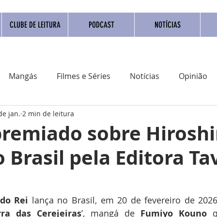
CLUBE DE LEITURA
PODCAST
NOTÍCIAS
Mangás
Filmes e Séries
Notícias
Opinião
de jan.
2 min de leitura
adrinho Nacional
Quadrinho digital
Campanhas
remiado sobre Hirosh
 Brasil pela Editora T
Eventos
Resenha
Clube do livro
Coluna
do
Rei
 lança no Brasil, em 20 de fevereiro de 2026,
rra
das
Cerejeiras
’, mangá de 
Fumiyo
Kouno
 q