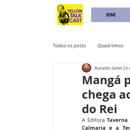
HOME
Todos os posts
Quadrinhos
Ronaldo Gillet
23 
Achadinhos do Kindle
Qu
Mangá p
chega ao
Pré Venda
Comidas
do Rei
A Editora 
Taverna
Calmaria
e
a
Te