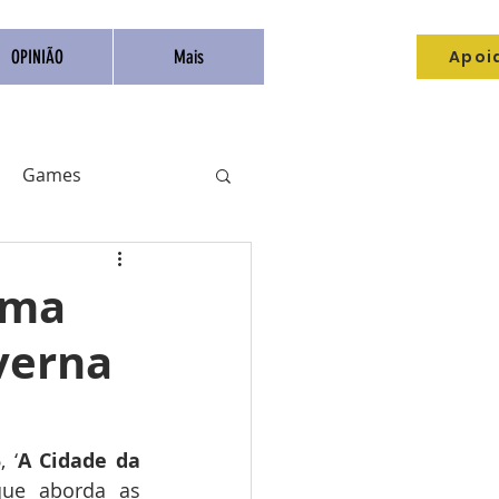
Apoi
OPINIÃO
Mais
Games
Livros
Catarse
ima
averna
Anime
 ‘
A
Cidade
da
ue aborda as 