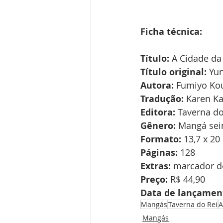
Ficha
técnica:
Título:
 A Cidade da
Título
original:
 Yu
Autora:
 Fumiyo Ko
Tradução:
 Karen K
Editora:
 Taverna do
Gênero:
 Mangá sei
Formato:
 13,7 x 20
Páginas:
 128
Extras:
 marcador d
Preço:
 R$ 44,90
Data
de
lançamen
Mangás
Taverna do Rei
A
Mangás