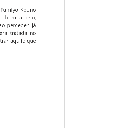
 Fumiyo Kouno 
do bombardeio, 
o perceber, já 
ra tratada no 
rar aquilo que 