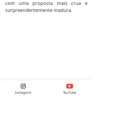
com uma proposta mais crua e 
surpreendentemente madura.
Flashman encantou gerações
Instagram
YouTube
Ao final da leitura, o que fica para 
mim é a percepção de que Gorenger 
ultrapassa os limites de uma simples 
curiosidade histórica. 
Trata-se
da
fundação
de
um
modelo
narrativo