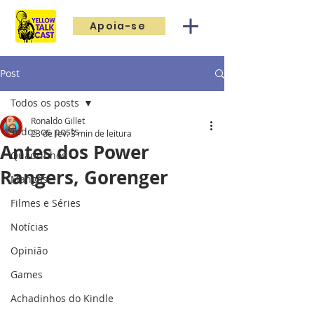
Apoia-se
Post
Todos os posts
Ronaldo Gillet
Todos os posts
23 de fev.
3 min de leitura
Antes dos Power
Quadrinhos
Rangers, Gorenger
Mangás
Filmes e Séries
Notícias
Opinião
Games
Achadinhos do Kindle