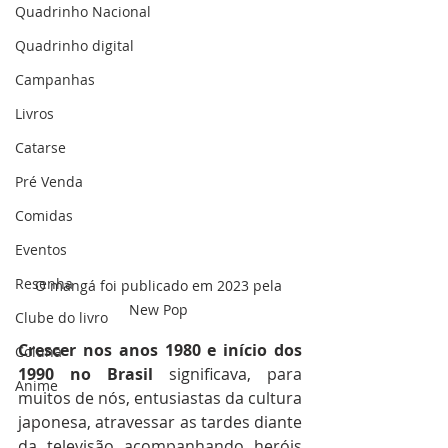
Quadrinho Nacional
Quadrinho digital
Campanhas
Livros
Catarse
Pré Venda
Comidas
Eventos
Resenha
O mangá foi publicado em 2023 pela 
New Pop 
Clube do livro
Crescer
nos
anos
1980
e
início
dos
Coluna
1990
no
Brasil
 significava, para 
Anime
muitos de nós, entusiastas da cultura 
japonesa, atravessar as tardes diante 
da televisão acompanhando heróis 