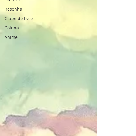
Resenha
Clube do livro
Coluna
Anime