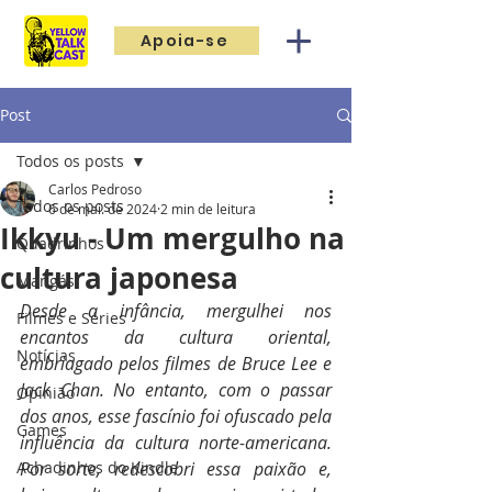
Apoia-se
Post
Todos os posts
Carlos Pedroso
Todos os posts
6 de mai. de 2024
2 min de leitura
Ikkyu - Um mergulho na
Quadrinhos
cultura japonesa
Mangás
Desde a infância, mergulhei nos 
Filmes e Séries
encantos da cultura oriental, 
Notícias
embriagado pelos filmes de Bruce Lee e 
Jack Chan. No entanto, com o passar 
Opinião
dos anos, esse fascínio foi ofuscado pela 
Games
influência da cultura norte-americana. 
Achadinhos do Kindle
Por sorte, redescobri essa paixão e, 