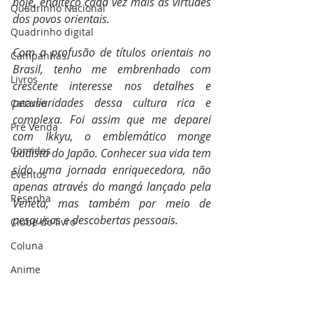
hoje, enalteço cada vez mais as virtudes 
Quadrinho Nacional
dos povos orientais.
Quadrinho digital
Com a profusão de títulos orientais no 
Campanhas
Brasil, tenho me embrenhado com 
Livros
crescente interesse nos detalhes e 
peculiaridades dessa cultura rica e 
Catarse
complexa. Foi assim que me deparei 
Pré Venda
com Ikkyu, o emblemático monge 
Comidas
budista do Japão. Conhecer sua vida tem 
sido uma jornada enriquecedora, não 
Eventos
apenas através do mangá lançado pela 
Resenha
Veneta, mas também por meio de 
pesquisas e descobertas pessoais.
Clube do livro
Coluna
Anime