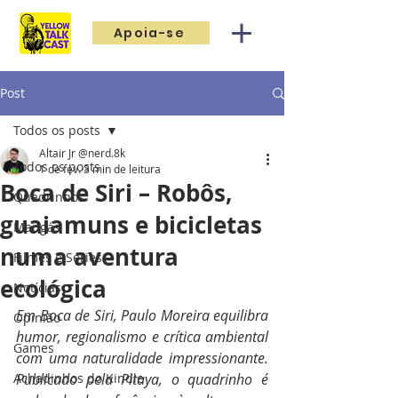
Apoia-se
Post
Todos os posts
Altair Jr @nerd.8k
Todos os posts
1 de fev.
3 min de leitura
Boca de Siri – Robôs,
Quadrinhos
guaiamuns e bicicletas
Mangás
numa aventura
Filmes e Séries
ecológica
Notícias
Em Boca de Siri, Paulo Moreira equilibra 
Opinião
humor, regionalismo e crítica ambiental 
Games
com uma naturalidade impressionante. 
Achadinhos do Kindle
Publicado pela Pitaya, o quadrinho é 