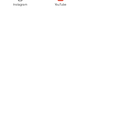
Instagram
YouTube
Posts recentes
Ver tudo