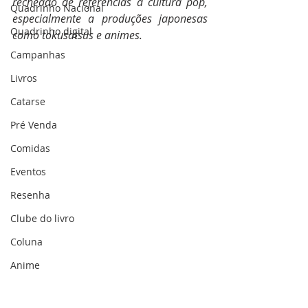
recheado de referências à cultura pop, 
Quadrinho Nacional
especialmente a produções japonesas 
Quadrinho digital
como tokusatsus e animes.
Campanhas
Livros
Catarse
Pré Venda
Comidas
Eventos
Resenha
Clube do livro
Coluna
Anime