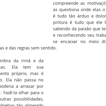
compreende as motivaçõe
as questiona onde elas o
é tudo tão árduo e dolor
pintura é tudo que ele 
sabendo da paixão que te
e reconhecendo seu traba
se encaixar no meio dis
as e das regras sem sentido.
mbra da irmã e da 
stas. Ela tem sua 
lento próprio, mas é 
sso. Ela não passa no 
poderia a arrasar por 
. Fazê-la olhar para o 
utras possibilidades, 
bjetivo tão almejado 