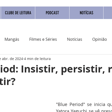
CLUBE DE LEITURA
PODCAST
NOTÍCIAS
Mangás
Filmes e Séries
Notícias
Opinião
e abr. de 2024
4 min de leitura
adrinho Nacional
Quadrinho digital
Campanhas
od: Insistir, persistir, 
tir?
Eventos
Resenha
Clube do livro
Coluna
"Blue Period" se inicia 
Yatora Yaguchi se vê pres