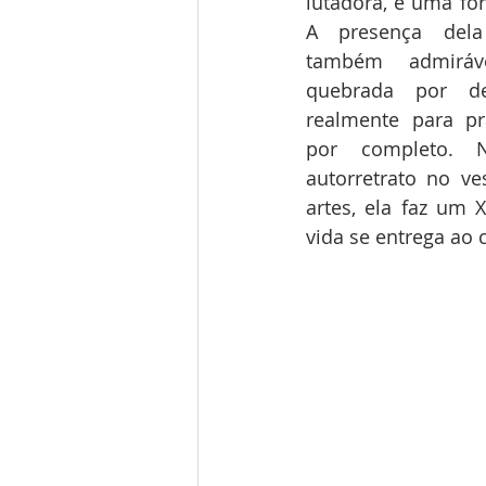
lutadora, e uma fo
A presença dela
também admiráv
quebrada por d
realmente para pra
por completo. N
autorretrato no ves
artes, ela faz um X
vida se entrega ao 