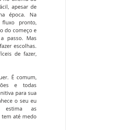
cil, apesar de 
na época. Na 
luxo pronto, 
ro do começo e 
a passo. Mas 
azer escolhas. 
ceis de fazer, 
uer. É comum, 
ões e todas 
itiva para sua 
nhece o seu eu 
 estima as 
e tem até medo 