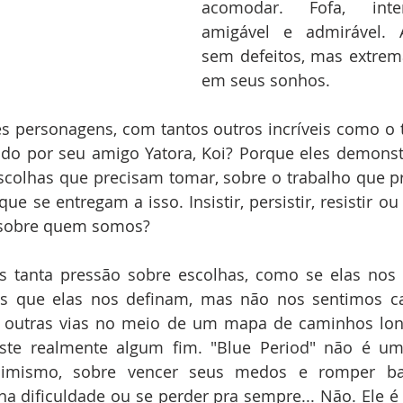
acomodar. Fofa, inten
amigável e admirável. A
sem defeitos, mas extrem
em seus sonhos.
s personagens, com tantos outros incríveis como o t
ado por seu amigo Yatora, Koi? Porque eles demonst
scolhas que precisam tomar, sobre o trabalho que pr
e se entregam a isso. Insistir, persistir, resistir ou 
, sobre quem somos?
 tanta pressão sobre escolhas, como se elas nos d
s que elas nos definam, mas não nos sentimos cap
s outras vias no meio de um mapa de caminhos lon
iste realmente algum fim. "Blue Period" não é u
imismo, sobre vencer seus medos e romper barre
 dificuldade ou se perder pra sempre... Não. Ele é 