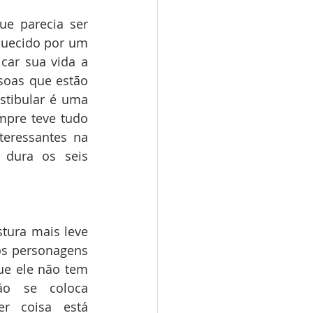
e parecia ser 
uecido por um 
ar sua vida a 
oas que estão 
tibular é uma 
pre teve tudo 
eressantes na 
dura os seis 
tura mais leve 
s personagens 
e ele não tem 
ão se coloca 
r coisa está 