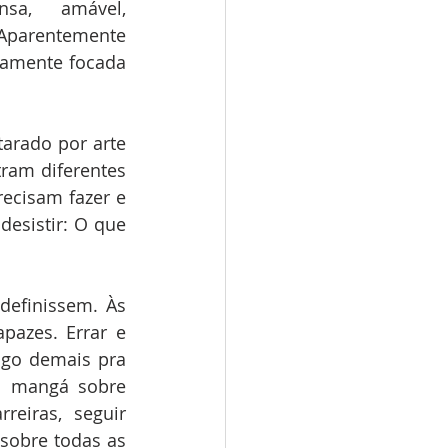
sa, amável, 
parentemente 
amente focada 
arado por arte 
ram diferentes 
ecisam fazer e 
desistir: O que 
efinissem. Às 
azes. Errar e 
go demais pra 
m mangá sobre 
iras, seguir 
sobre todas as 