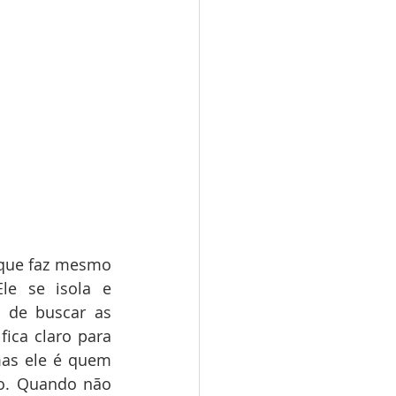
que faz mesmo 
e se isola e 
o de buscar as 
ica claro para 
as ele é quem 
o. Quando não 