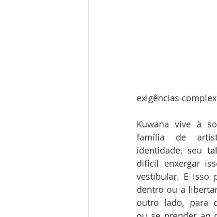
exigências complex
Kuwana vive à so
família de arti
identidade, seu ta
difícil enxergar i
vestibular. E isso 
dentro ou a libertar
outro lado, para o
ou se prender ao o