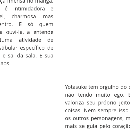
rça imensa no mangá. 
 é intimidadora e 
el, charmosa mas 
entro. E só quem 
 ouví-la, a entende 
uma atividade de 
tibular específico de 
 e sai da sala. E sua 
caos.
Yotasuke tem orgulho do 
não tendo muito ego. El
valoriza seu próprio jeit
coisas. Nem sempre isso f
os outros personagens, m
mais se guia pelo coraçã