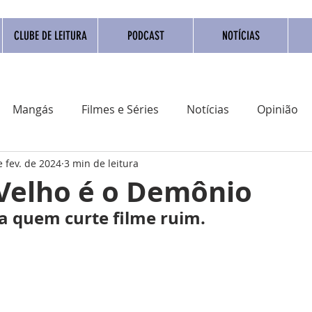
CLUBE DE LEITURA
PODCAST
NOTÍCIAS
Mangás
Filmes e Séries
Notícias
Opinião
e fev. de 2024
3 min de leitura
adrinho Nacional
Quadrinho digital
Campanhas
 Velho é o Demônio
a quem curte filme ruim.
Eventos
Resenha
Clube do livro
Coluna