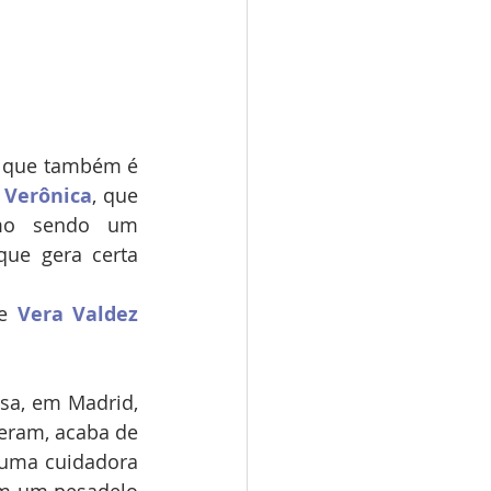
, que também é 
 
Verônica
, que 
mo sendo um 
que gera certa 
e 
Vera Valdez
sa, em Madrid, 
eram, acaba de 
 uma cuidadora 
em um pesadelo 