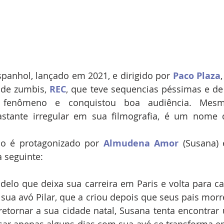
panhol, lançado em 2021, e dirigido por 
Paco Plaza
 de zumbis, 
REC
, que teve sequencias péssimas e de
fenômeno e conquistou boa audiência. Mes
 bastante irregular em sua filmografia, é um nome 
o é protagonizado por 
Almudena Amor
 (Susana) 
a seguinte:
elo que deixa sua carreira em Paris e volta para ca
sua avó Pilar, que a criou depois que seus pais morr
retornar a sua cidade natal, Susana tenta encontrar
ssar apenas alguns dias com sua avó se transforma 