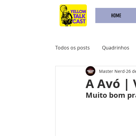
HOME
Todos os posts
Quadrinhos
Master Nerd
26 d
Achadinhos do Kindle
Qu
A Avó |
Muito bom pr
Pré Venda
Comidas