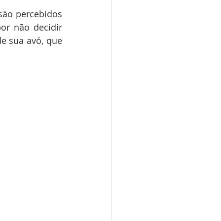
são percebidos 
r não decidir 
e sua avó, que 