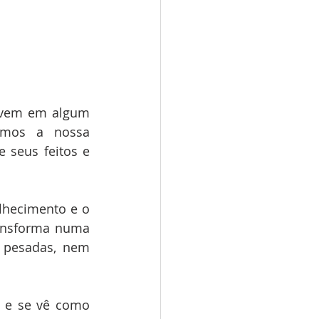
ovem em algum 
imos a nossa 
 seus feitos e 
lhecimento e o 
ansforma numa 
pesadas, nem 
” e se vê como 