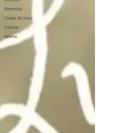
Resenha
Clube do livro
Coluna
Anime