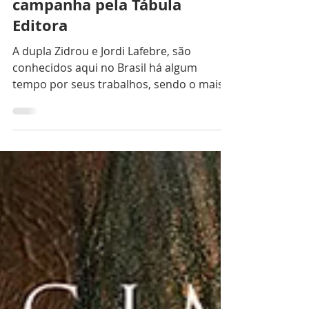
Primeiro quadrinho da dupla
de "Verões Felizes", está em
campanha pela Tábula
Editora
A dupla Zidrou e Jordi Lafebre, são
conhecidos aqui no Brasil há algum
tempo por seus trabalhos, sendo o mais
conhecido Verões Felizes (Pipoca e
Nanquim) e A Mundana (HQueria). Agora,
a Tábula Editora lança o primeiro
quadrinho que a dupla fez em parceria:
Lydie. Capa da Edição Brasileira Publicada
originalmente em 2010, a trama tem a
seguinte sinopse: "A trama gira em torno
de Camille Tirion, uma jovem mãe que
perde sua filha recém-nascida, Lydie, logo
após o parto. Abalada