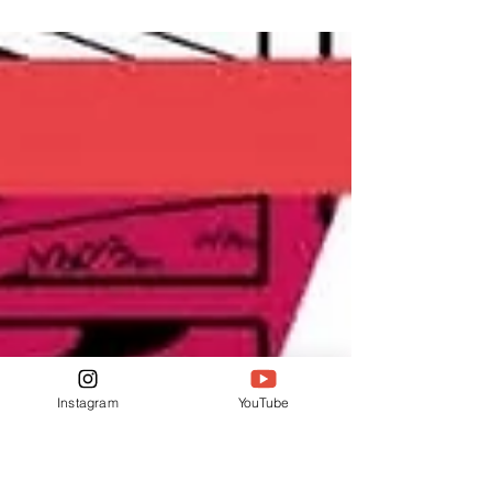
A infância da gente abre portas que a vida
adulta costuma fechar sem aviso prévio.
Lá pelos seis, sete anos, existia uma
certeza muito simples dentro de mim, a
de que eu ainda ia convencer o Tiamat ,
de Caverna do Dragão , a virar meu amigo
e sair voando comigo por aí. A verdade é
que eu olhava pro vilão em forma de
dragão nas manhãs de descanso, em
frente à TV, e não via nenhum tipo de
ameaça nele, e sim a companhia ideal pra
um moleque fissurado em seres alados.
Era um ti
Instagram
YouTube