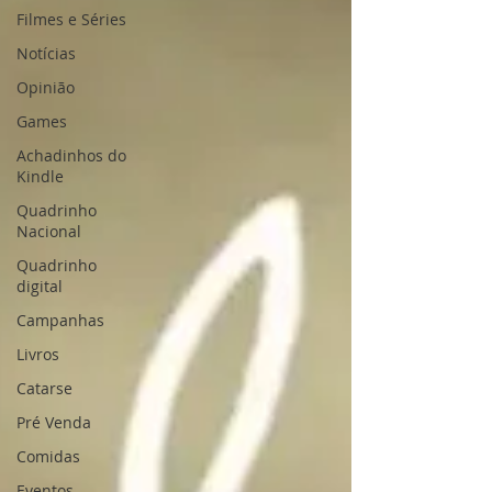
Filmes e Séries
Notícias
Opinião
Games
Achadinhos do
Kindle
Quadrinho
Nacional
Quadrinho
digital
Campanhas
Livros
Catarse
Pré Venda
Comidas
Eventos