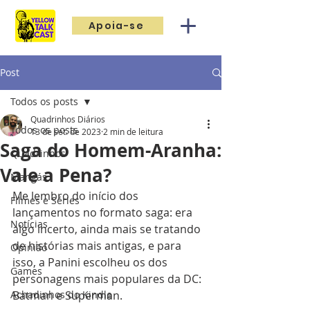
Apoia-se
Post
Todos os posts
Quadrinhos Diários
Todos os posts
13 de set. de 2023
2 min de leitura
Saga do Homem-Aranha:
Quadrinhos
Vale a Pena?
Mangás
Me lembro do início dos 
Filmes e Séries
lançamentos no formato saga: era 
Notícias
algo incerto, ainda mais se tratando 
de histórias mais antigas, e para 
Opinião
isso, a Panini escolheu os dos 
Games
personagens mais populares da DC: 
Achadinhos do Kindle
Batman e Superman.