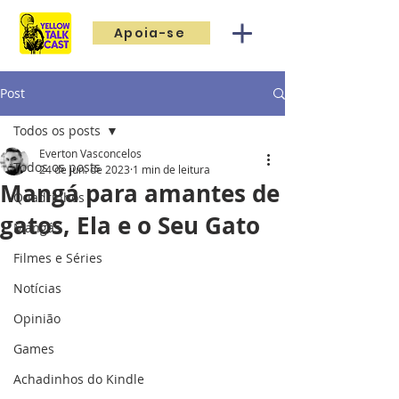
Apoia-se
Post
Todos os posts
Everton Vasconcelos
Todos os posts
24 de jun. de 2023
1 min de leitura
Mangá para amantes de
Quadrinhos
gatos, Ela e o Seu Gato
Mangás
Filmes e Séries
Notícias
Opinião
Games
Achadinhos do Kindle