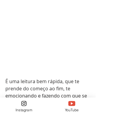
É uma leitura bem rápida, que te 
prende do começo ao fim, te 
emocionando e fazendo com que se 
apaixone pela obra, deixando com 
um gostinho de quero mais.
Instagram
YouTube
Quadrinhos
Mangás
Gato
Newpop
Mangás