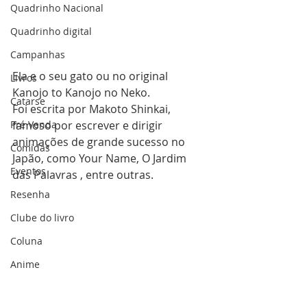
Quadrinho Nacional
Quadrinho digital
Campanhas
Ela e o seu gato ou no original 
Livros
Kanojo to Kanojo no Neko. 
Catarse
Foi escrita por Makoto Shinkai, 
famoso por escrever e dirigir 
Pré Venda
animações de grande sucesso no 
Comidas
Japão, como Your Name, O Jardim 
Eventos
das Palavras , entre outras.
Resenha
Clube do livro
Coluna
Anime