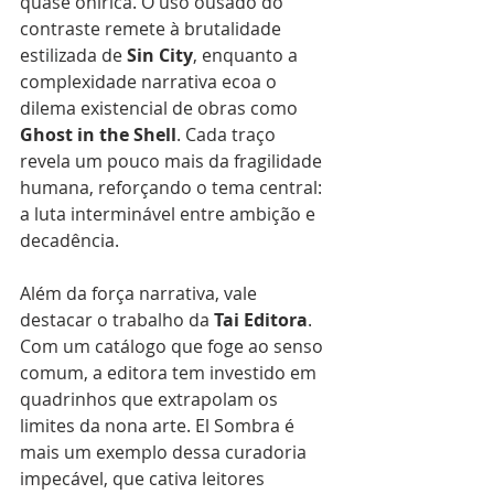
quase onírica. O uso ousado do 
contraste remete à brutalidade 
estilizada de 
Sin
City
, enquanto a 
complexidade narrativa ecoa o 
dilema existencial de obras como 
Ghost
in
the
Shell
. Cada traço 
revela um pouco mais da fragilidade 
humana, reforçando o tema central: 
a luta interminável entre ambição e 
decadência.
Além da força narrativa, vale 
destacar o trabalho da 
Tai
Editora
. 
Com um catálogo que foge ao senso 
comum, a editora tem investido em 
quadrinhos que extrapolam os 
limites da nona arte. El Sombra é 
mais um exemplo dessa curadoria 
impecável, que cativa leitores 