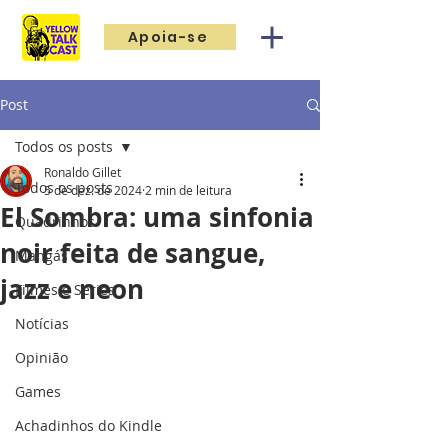
Apoia-se
Post
Todos os posts
Ronaldo Gillet
Todos os posts
5 de dez. de 2024
2 min de leitura
El Sombra: uma sinfonia
Quadrinhos
noir feita de sangue,
Mangás
jazz e neon
Filmes e Séries
Notícias
Opinião
Games
Achadinhos do Kindle