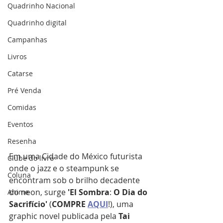
Quadrinho Nacional
Quadrinho digital
Campanhas
Livros
Catarse
Pré Venda
Comidas
Eventos
Resenha
Em uma Cidade do México futurista 
Clube do livro
onde o jazz e o steampunk se 
Coluna
encontram sob o brilho decadente 
do neon, surge 
'El
Sombra
: 
O Dia do 
Anime
Sacrifício'
 (
COMPRE
AQUI
!), uma 
graphic novel publicada pela 
Tai