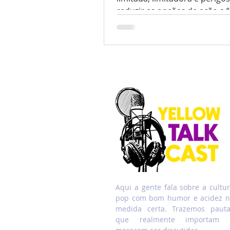
reduzir as opções de ação a
guerra contra” seja o que for
divide o mundo em Eu ou Nó
Ele ou Algo (mau), reduzind
a complexidade ética e a riq
moral de nossa vida a Sim/N
liga/desliga. Isso é pueril, e
degradante.” (Ursula Le Guin
Feiticeiro de Terramar, p.197)
início do mês, "Rosazul: Aca
Magia para Garotas", escrito
autor de ficção científica e
Aqui a gente fala sobre a cultu
pop com bom humor e acidez 
medida certa. Trazemos paut
que realmente importam 