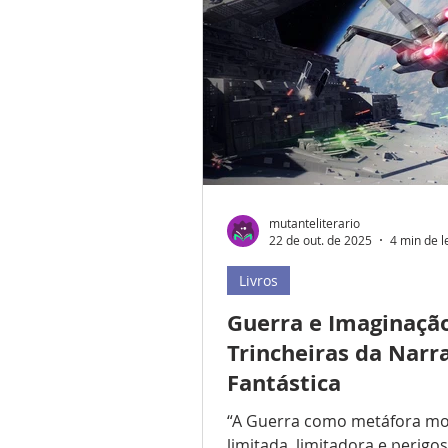
existencial. A partir de exper
oníricas vividas desde a infân
Sapio constrói uma história
pela presença de Wyna, uma
alienígena proveniente do si
estelar de Antares, e pelo pe
mutanteliterario
22 de out. de 2025
4 min de l
Livros
Guerra e Imaginaçã
Trincheiras da Narr
Fantástica
“A Guerra como metáfora mo
limitada, limitadora e perigo