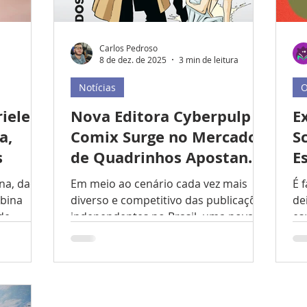
Carlos Pedroso
8 de dez. de 2025
3 min de leitura
Notícias
O
iele
Nova Editora Cyberpulp
E
a,
Comix Surge no Mercado
Sc
s
de Quadrinhos Apostando
E
em Obras Autorais e
na, daqui
Em meio ao cenário cada vez mais
É f
Influências Pop
mbina
diverso e competitivo das publicações
de
ade
independentes no Brasil, uma nova
es
destino
editora, CYBERPULP COMIX, chega
fu
tiva, o
para ampliar o leque de opções para
ca
 sonhos
os leitores. Fruto de um longo
en
ritual,
processo de planejamento, pesquisa
E 
são
e de uma paixão cultivada ao longo de
im