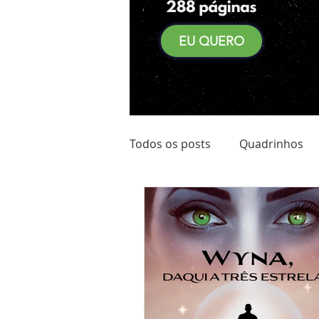
EU QUERO
Todos os posts
Quadrinhos
Achadinhos do Kindle
Qu
Pré Venda
Comidas