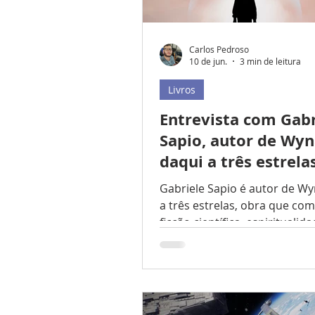
Carlos Pedroso
10 de jun.
3 min de leitura
Livros
Entrevista com Gabr
Sapio, autor de Wyn
daqui a três estrela
Gabriele Sapio é autor de Wy
a três estrelas, obra que co
ficção científica, espiritualid
cósmica e reflexões sobre o 
da humanidade. Em sua narra
escritor explora temas como
lúcidos, amadurecimento espi
contato extraterrestre e mis