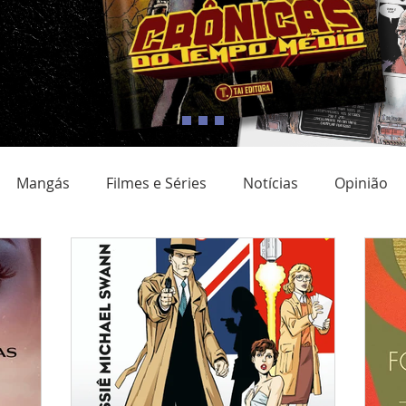
Mangás
Filmes e Séries
Notícias
Opinião
adrinho Nacional
Quadrinho digital
Campanhas
Eventos
Resenha
Clube do livro
Coluna