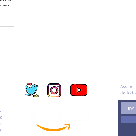
 “uma
, você
s (bom) e
o também
ueza
ão,
nganoso e
,
 Li, no
demia de
FIQUE LIGADO NASREDES SOCIAIS
ASSIN
 pelo
Assine 
de todo
Compre pelo link e nos ajude
ra
na
as
e