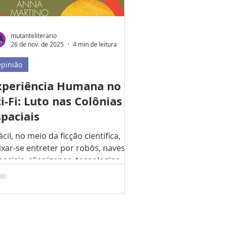
mutanteliterario
26 de nov. de 2025
4 min de leitura
pinião
xperiência Humana no
i-Fi: Luto nas Colônias
spaciais
ácil, no meio da ficção científica,
ixar-se entreter por robôs, naves
paciais, alienígenas, tecnologias
turas e, de modo geral, pela
pacidade gigantesca das pessoas
volvidas na criação desses mundos.
esses elementos são tão
portantes para definir o gênero