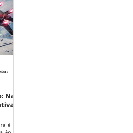
iências
décadas, o novo selo nasce da visão
qu
cia,
de Fernando Pintos Borges , leitor e
ap
 marcada
entusiasta de quadrinhos desde a
liv
infância, que agora dá seu primeiro
um
stema
passo oficial no mercado editorial. Em
um
conversa com o Yel
es
Qu
eitura
o: Nas
ativa
ral é
sa. Ao