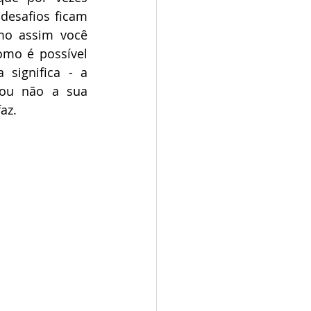
esafios ficam 
o assim você 
omo é possível 
significa - a 
ou não a sua 
az.