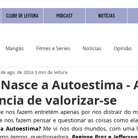
CLUBE DE LEITURA
PODCAST
NOTÍCIAS
Mangás
Filmes e Séries
Notícias
Opinião
 de ago. de 2024
3 min de leitura
adrinho Nacional
Quadrinho digital
Campanhas
Nasce a Autoestima - 
cia de valorizar-se
Eventos
Resenha
Clube do livro
Coluna
 nos fazem entretém apenas por nos distrair do mun
 nos fazem pensar e questionar as coisas como elas
a Autoestima?
 Me vi nos dois mundos, com uma le
smo tempo, questionadora, 
Regiane Braz 
e
 Jefferso