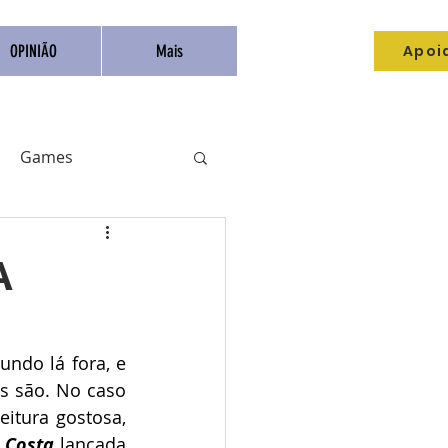
Apoi
OPINIÃO
Mais
Games
Livros
Catarse
A
Anime
do lá fora, e 
 são. No caso 
itura gostosa, 
n Costa
 lançada 