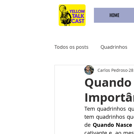
HOME
Todos os posts
Quadrinhos
Carlos Pedroso
28
Achadinhos do Kindle
Qu
Quando 
Importân
Pré Venda
Comidas
Tem quadrinhos que
tem quadrinhos que
de 
Quando Nasce 
cativante e, ao me