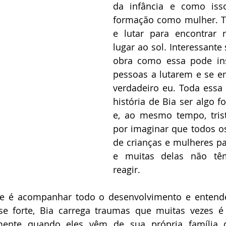
da infância e como iss
formação como mulher. Te
e lutar para encontrar r
lugar ao sol. Interessante
obra como essa pode insp
pessoas a lutarem e se e
verdadeiro eu. Toda essa
história de Bia ser algo f
e, ao mesmo tempo, trist
por imaginar que todos os
de crianças e mulheres pa
e muitas delas não têm
reagir. 
te é acompanhar todo o desenvolvimento e enten
se forte, Bia carrega traumas que muitas vezes é 
lmente quando eles vêm de sua própria família 