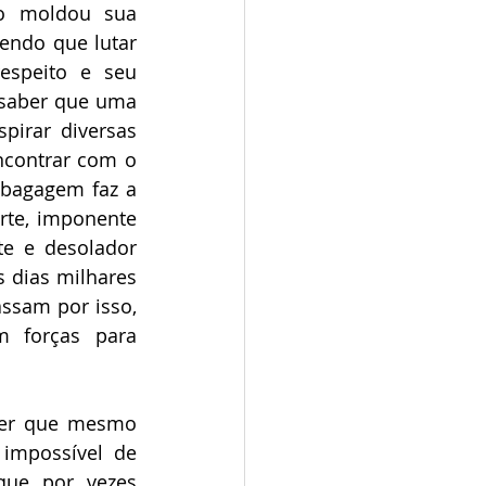
o moldou sua 
ndo que lutar 
espeito e seu 
 saber que uma 
irar diversas 
ncontrar com o 
 bagagem faz a 
orte, imponente 
e e desolador 
 dias milhares 
ssam por isso, 
 forças para 
der que mesmo 
impossível de 
que por vezes 