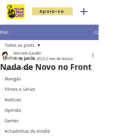
Apoia-se
Post
Todos os posts
Marcelo Gaudio
Todos os posts
31 de jan. de 2023
2 min de leitura
Nada de Novo no Front
Quadrinhos
Mangás
Filmes e Séries
Notícias
Opinião
Games
Achadinhos do Kindle