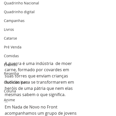
Quadrinho Nacional
Quadrinho digital
Campanhas
Livros
Catarse
Pré Venda
Comidas
A guerra é uma indústria  de moer 
Eventos
carne, formado por covardes em 
Resenha
suas torres que enviam crianças  
iludidas para se transformarem em 
Clube do livro
heróis de uma pátria que nem elas  
Coluna
mesmas sabem o que significa.
Anime
...
Em Nada de Novo no Front  
acompanhamos um grupo de jovens 