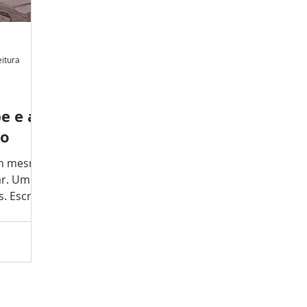
eitura
e e as
io
em mesmo
r. Um
i-Li
ga ao
dentro do
as mais
ualidade