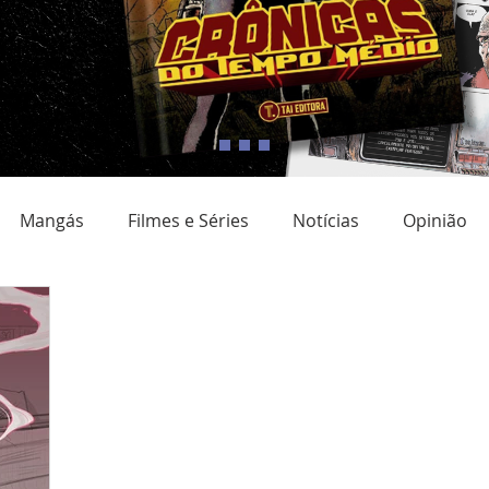
Mangás
Filmes e Séries
Notícias
Opinião
adrinho Nacional
Quadrinho digital
Campanhas
Eventos
Resenha
Clube do livro
Coluna