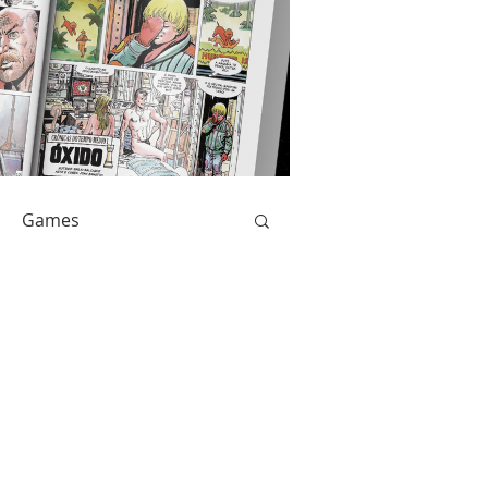
Games
Livros
Catarse
Anime