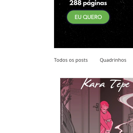
EU QUERO
Todos os posts
Quadrinhos
Achadinhos do Kindle
Qu
Pré Venda
Comidas