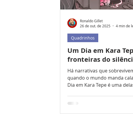
Ronaldo Gillet
26 de out. de 2025
4 min de l
Quadrinhos
Um Dia em Kara Tep
fronteiras do silênc
Há narrativas que sobreviv
quando o mundo manda cala
Dia em Kara Tepe é uma delas. Escrito
e ilustrado pela holandesa Me
Nieuwland , o quadrinho che
Brasil pela editora Conrad , 
selo HQ Para Todos , que tem como
proposta tornar grandes obr
acessíveis, com edições de q