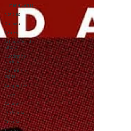
Filmes e Séries
Notícias
Opinião
Games
Achadinhos do
Kindle
Quadrinho
Nacional
Quadrinho
digital
Campanhas
Livros
Catarse
Pré Venda
Comidas
Eventos