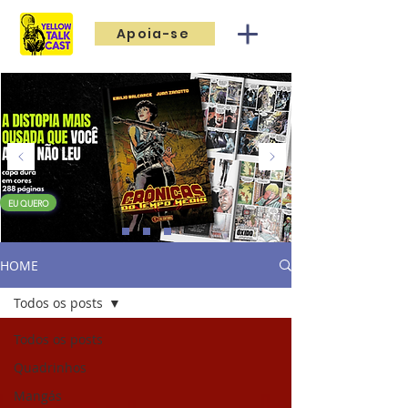
Apoia-se
EU QUERO
HOME
Todos os posts
Todos os posts
Quadrinhos
Mangás