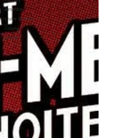
Resenha
Clube do livro
Coluna
Anime