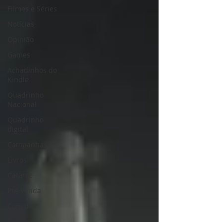
Filmes e Séries
Notícias
Opinião
Games
Achadinhos do
Kindle
Quadrinho
Nacional
Quadrinho
digital
Campanhas
Livros
Catarse
Pré Venda
Comidas
Eventos