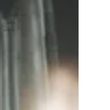
Resenha
Clube do livro
Coluna
Anime