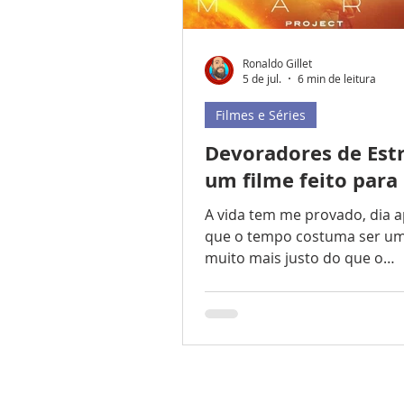
Ronaldo Gillet
5 de jul.
6 min de leitura
Filmes e Séries
Devoradores de Estr
um filme feito para
A vida tem me provado, dia a
que o tempo costuma ser um 
muito mais justo do que o
entusiasmo. A história do ci
repleta de obras que pareci
indispensáveis no momento 
lançamento, mas que hoje
sobrevivem apenas como ret
um determinado contexto cul