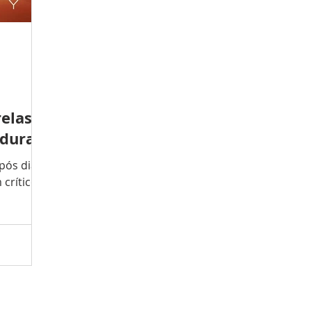
elas:
 durar
pós dia,
crítico
nema está
am
de seu
ratos de
tural.