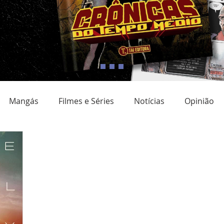
Mangás
Filmes e Séries
Notícias
Opinião
adrinho Nacional
Quadrinho digital
Campanhas
Eventos
Resenha
Clube do livro
Coluna