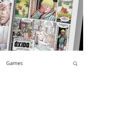
Games
Livros
Catarse
Anime