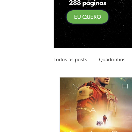
EU QUERO
Todos os posts
Quadrinhos
Achadinhos do Kindle
Qu
Pré Venda
Comidas