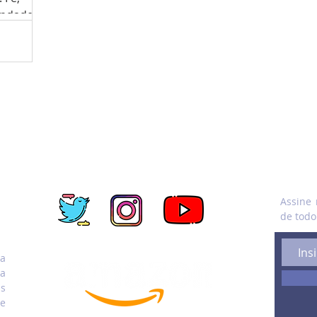
ondade,
essas...
FIQUE LIGADO NASREDES SOCIAIS
ASSIN
Assine 
de todo
Compre pelo link e nos ajude
ra
na
as
e