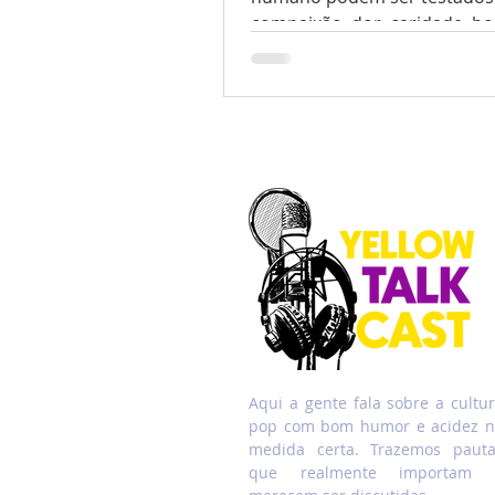
compaixão, dor, caridade, b
lealdade, fraternidade. Todas 
Aqui a gente fala sobre a cultu
pop com bom humor e acidez 
medida certa. Trazemos paut
que realmente importam 