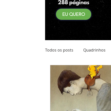
EU QUERO
Todos os posts
Quadrinhos
Achadinhos do Kindle
Qu
Pré Venda
Comidas