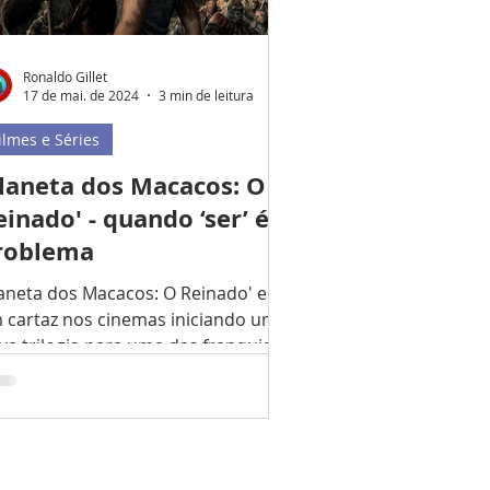
Ronaldo Gillet
17 de mai. de 2024
3 min de leitura
ilmes e Séries
Planeta dos Macacos: O
einado' - quando ‘ser’ é o
roblema
laneta dos Macacos: O Reinado' está
 cartaz nos cinemas iniciando uma
va trilogia para uma das franquias
is longevas da história...