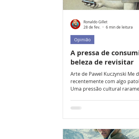
Ronaldo Gillet
28 de fev.
6 min de leitura
Opinião
A pressa de consumi
beleza de revisitar
Arte de Pawel Kuczynski Me 
recentemente com algo patol
Uma pressão cultural raram
diagnosticada a olho nu, ma
molda nosso consumo audiov
ideia de que precisamos assis
ontem) tudo que está em alta
Quando uma produção recé
lançada nos serviços de str