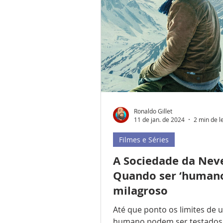
domina as redes sociais, ra
tende a virar “necessidade d
participação”. Caso você não
degustado a saborosa série 
momento, parece que só lhe 
recolher-se a
Ronaldo Gillet
11 de jan. de 2024
2 min de l
Filmes e Séries
A Sociedade da Nev
Quando ser ‘humano
milagroso
Até que ponto os limites de 
humano podem ser testados.