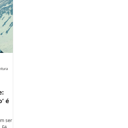
pidamente
e
 tenha
do
resta
eitura
e:
’ é
um ser
 Fé,