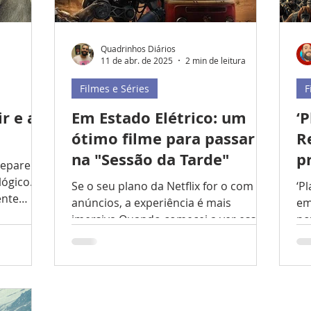
Quadrinhos Diários
11 de abr. de 2025
2 min de leitura
Filmes e Séries
F
r e a
Em Estado Elétrico: um
‘
ótimo filme para passar
R
na "Sessão da Tarde"
p
deparei
ógico.
Se o seu plano da Netflix for o com
‘P
ente
anúncios, a experiência é mais
em
s que
imersiva Quando comecei a ver esse
no
isual. A
filme, muitos já me avisaram da...
ma
tir (pra
 hoje .
m
eaming