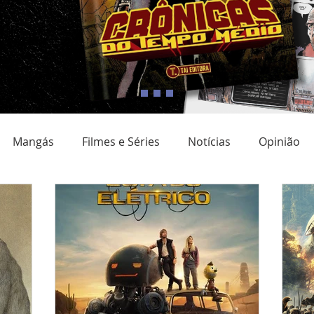
Mangás
Filmes e Séries
Notícias
Opinião
adrinho Nacional
Quadrinho digital
Campanhas
Eventos
Resenha
Clube do livro
Coluna