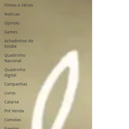
Filmes e Séries
Notícias
Opinião
Games
Achadinhos do
Kindle
Quadrinho
Nacional
Quadrinho
digital
Campanhas
Livros
Catarse
Pré Venda
Comidas
Eventos