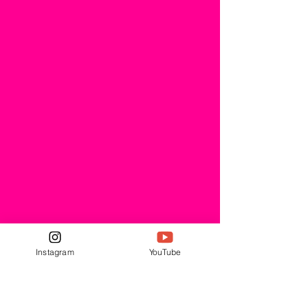
Meia-Noite Levarei Sua Alma (Tábula),
lançará uma antologia reunindo diversas
histórias de sua carreira. Capa da Edição
Vencedor de múltiplos prêmios no Troféu
HQMix, Laudo terá nessa coletânea
histórias já publicadas anteriormente,
agora restauradas,
Instagram
YouTube