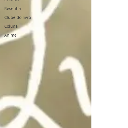
Resenha
Clube do livro
Coluna
Anime