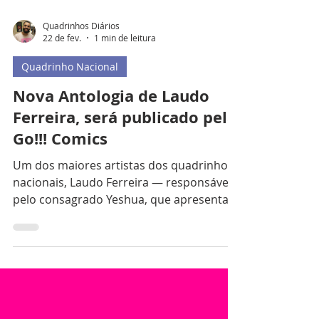
Quadrinhos Diários
22 de fev.
1 min de leitura
Quadrinho Nacional
Nova Antologia de Laudo
Ferreira, será publicado pela
Go!!! Comics
Um dos maiores artistas dos quadrinhos
nacionais, Laudo Ferreira — responsável
pelo consagrado Yeshua, que apresenta
um ponto de vista singular sobre a vida
de Jesus —, além de obras como As
Tentações de Santo Antão (Devir) e À