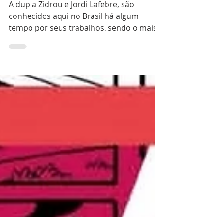
Editora
A dupla Zidrou e Jordi Lafebre, são
conhecidos aqui no Brasil há algum
tempo por seus trabalhos, sendo o mais
conhecido Verões Felizes (Pipoca e
Nanquim) e A Mundana (HQueria). Agora,
a Tábula Editora lança o primeiro
quadrinho que a dupla fez em parceria:
Lydie. Capa da Edição Brasileira Publicada
originalmente em 2010, a trama tem a
seguinte sinopse: "A trama gira em torno
de Camille Tirion, uma jovem mãe que
perde sua filha recém-nascida, Lydie, logo
após o parto. Abalada