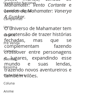
Quadrinho Nacional
Mahamater: Vento Cortante 
e 
Lendas de Mahamater: Vanerya 
Quadrinho digital
& Gunkar. 
Campanhas
Livros
O universo de Mahamater tem 
a pretensão de trazer histórias 
Catarse
fechadas, mas que se 
Pré Venda
complementam fazendo 
Comidas
crossover entre personagens 
e lugares, expandindo esse 
Eventos
mundo e suas lendas, 
Resenha
trazendo novos aventureiros e 
também vilões.
Clube do livro
Coluna
Anime