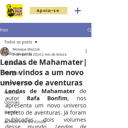
Apoia-se
Post
Todos os posts
Monique Mazzoli
Todos os posts
5 de mai. de 2024
2 min de leitura
Lendas de Mahamater|
Quadrinhos
Bem vindos a um novo
Mangás
universo de aventuras
Filmes e Séries
Lendas de Mahamater
 do 
Notícias
autor 
Rafa Bonfim
, nos 
Opinião
apresenta um novo universo 
repleto de aventuras. Já foram 
Games
publicadas dois volumes 
Achadinhos do Kindle
desse mundo, 
Lendas de 