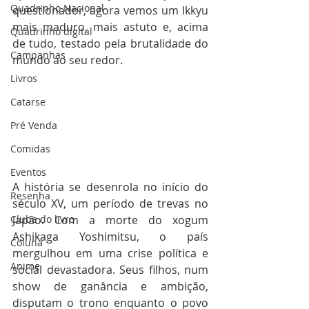
Quadrinho Nacional
questionador, agora vemos um Ikkyu 
mais maduro, mais astuto e, acima 
Quadrinho digital
de tudo, testado pela brutalidade do 
Campanhas
mundo ao seu redor.  
Livros
Catarse
Pré Venda
Comidas
Eventos
A história se desenrola no início do 
Resenha
século XV, um período de trevas no 
Japão. Com a morte do xogum 
Clube do livro
Ashikaga Yoshimitsu, o país 
Coluna
mergulhou em uma crise política e 
Anime
social devastadora. Seus filhos, num 
show de ganância e ambição, 
disputam o trono enquanto o povo 