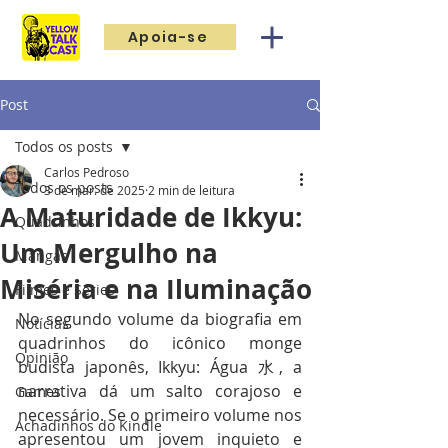
Apoia-se
Post
Todos os posts
Carlos Pedroso
Todos os posts
3 de mar. de 2025
2 min de leitura
A Maturidade de Ikkyu:
Quadrinhos
Um Mergulho na
Mangás
Miséria e na Iluminação
Filmes e Séries
No segundo volume da biografia em 
Notícias
quadrinhos do icônico monge 
Opinião
budista japonês, Ikkyu: Água 水, a 
narrativa dá um salto corajoso e 
Games
necessário. Se o primeiro volume nos 
Achadinhos do Kindle
apresentou um jovem inquieto e 