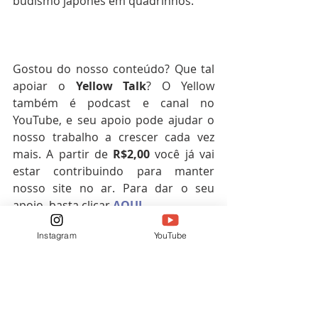
budismo japonês em quadrinhos.
Gostou do nosso conteúdo? Que tal 
apoiar o 
Yellow
Talk
? O Yellow 
também é podcast e canal no 
YouTube, e seu apoio pode ajudar o 
nosso trabalho a crescer cada vez 
mais. A partir de 
R$2,00
 você já vai 
estar contribuindo para manter 
nosso site no ar. Para dar o seu 
apoio, basta clicar 
AQUI
.
Veneta
Mangas
Ikkyu
Instagram
YouTube
Mangás