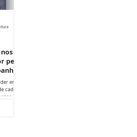
eitura
 nos
r pela
panha
rder em
de cada
penas o
eus...