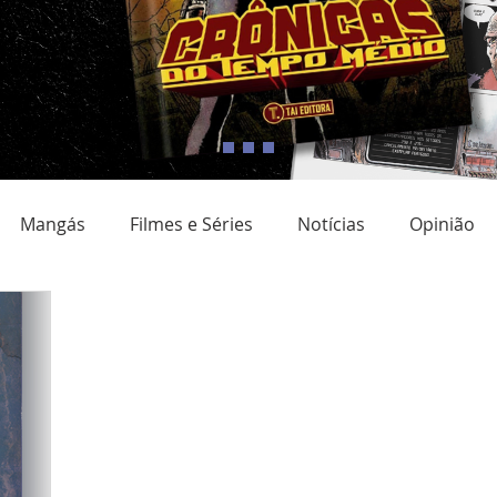
Mangás
Filmes e Séries
Notícias
Opinião
adrinho Nacional
Quadrinho digital
Campanhas
Eventos
Resenha
Clube do livro
Coluna