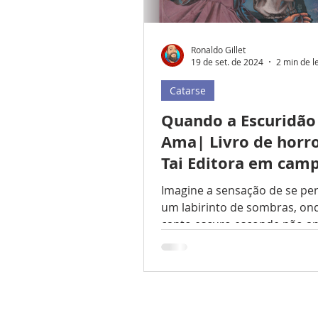
Ronaldo Gillet
19 de set. de 2024
2 min de l
Catarse
Quando a Escuridão
Ama| Livro de horro
Tai Editora em cam
no Catarse
Imagine a sensação de se pe
um labirinto de sombras, on
canto escuro esconde não a
desconhecido, mas também s