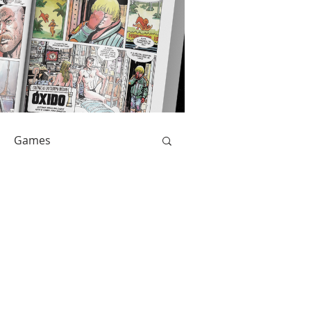
Games
Livros
Catarse
Anime