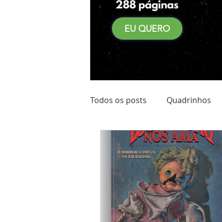
EU QUERO
Todos os posts
Quadrinhos
Achadinhos do Kindle
Qu
Pré Venda
Comidas