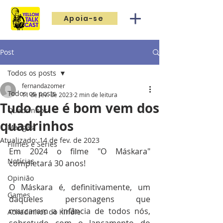
Apoia-se
Post
Todos os posts
fernandazomer
Todos os posts
11 de fev. de 2023
2 min de leitura
Tudo que é bom vem dos
Quadrinhos
quadrinhos
Mangás
Atualizado:
14 de fev. de 2023
Filmes e Séries
Em 2024 o filme "O Máskara" 
Notícias
completará 30 anos!
Opinião
O Máskara é, definitivamente, um 
Games
daqueles personagens que 
marcaram a infância de todos nós, 
Achadinhos do Kindle