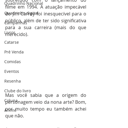
sobretudo com o lançamento do 
Quadrinho Nacional
filme em 1994. A atuação impecável 
Quadrinho digital
do Jim Carrey foi inesquecível para o 
público, além de ter sido significativa 
Campanhas
para a sua carreira (mais do que 
Livros
merecido).
Catarse
Pré Venda
Comidas
Eventos
Resenha
Clube do livro
Mas você sabia que a origem do 
Coluna
personagem veio da nona arte? Bom, 
por muito tempo eu também achei 
Anime
que não.