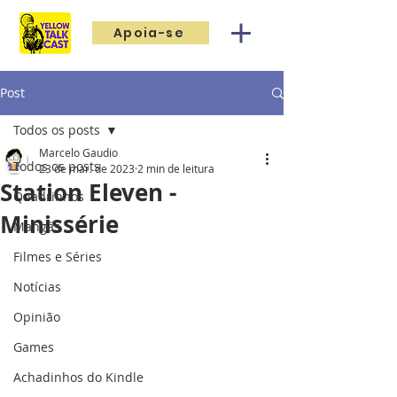
Apoia-se
Post
Todos os posts
Marcelo Gaudio
Todos os posts
23 de mar. de 2023
2 min de leitura
Station Eleven -
Quadrinhos
Minissérie
Mangás
Filmes e Séries
Notícias
Opinião
Games
Achadinhos do Kindle