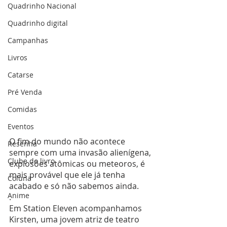
Quadrinho Nacional
Quadrinho digital
Campanhas
Livros
Catarse
Pré Venda
Comidas
Eventos
O fim do mundo não acontece 
Resenha
sempre com uma invasão alienígena, 
Clube do livro
explosões atômicas ou meteoros, é 
mais provável que ele já tenha 
Coluna
acabado e só não sabemos ainda.
Anime
.
Em Station Eleven acompanhamos 
Kirsten, uma jovem atriz de teatro 