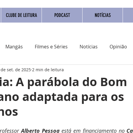
CLUBE DE LEITURA
PODCAST
NOTÍCIAS
Mangás
Filmes e Séries
Notícias
Opinião
 de set. de 2025
2 min de leitura
adrinho Nacional
Quadrinho digital
Campanhas
ia: A parábola do Bom
ano adaptada para os
Eventos
Resenha
Clube do livro
Coluna
hos
rofessor 
Alberto Pessoa
 está em financiamento no 
Ca