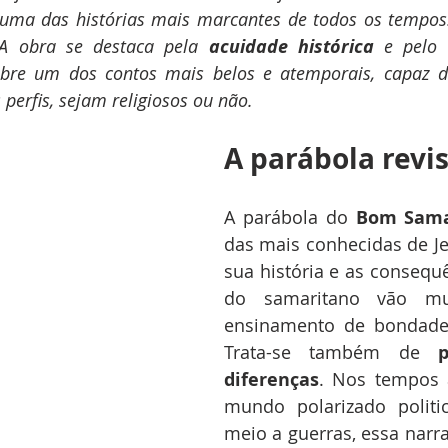
 A obra se destaca pela 
acuidade histórica
 e pelo 
bre um dos contos mais belos e atemporais, capaz d
s perfis, sejam religiosos ou não.
A parábola revi
A parábola do 
Bom Sama
das mais conhecidas de Jes
sua história e as consequê
do samaritano vão mu
ensinamento de bondade 
Trata-se também de 
p
diferenças
. Nos tempos 
mundo polarizado politi
meio a guerras, essa narrat