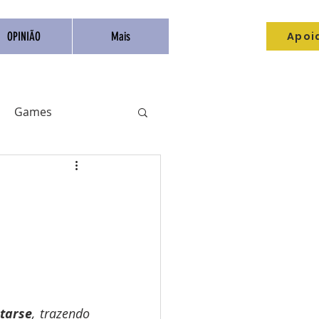
Apoi
OPINIÃO
Mais
Games
Livros
Catarse
Anime
tarse
, trazendo 