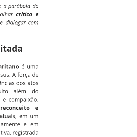
para os quadrinhos uma das histórias mais marcantes de todos os tempos: a parábola do 
olhar 
crítico e 
e dialogar com 
sitada
ritano
 é uma 
us. A força de 
ncias dos atos 
ito além do 
e compaixão. 
reconceito e 
atuais, em um 
camente e em 
iva, registrada 