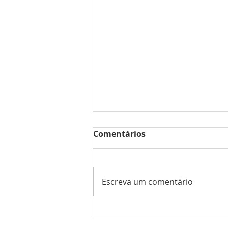
Comentários
Escreva um comentário
Ruas de Porto Alegre
viram cenário em