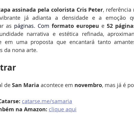
capa assinada pela colorista Cris Peter
, referência
vibrante já adianta a densidade e a emoção que
ar as 
páginas.
 Com
formato europeu
 e 
52 página
undidade narrativa e estética refinada, aproximan
 em uma proposta que encantará tanto amantes d
s da nona arte.
trar
l de 
San Maria
 acontece em 
novembro
, mas já é po
Catarse:
catarse.me/samaria
ambém na Amazon:
clique aqui