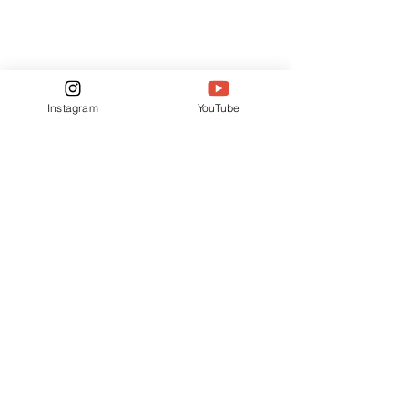
Instagram
YouTube
#quadrinhos
Editora Poptopia
futebol
Catarse
Posts recentes
Ver tudo