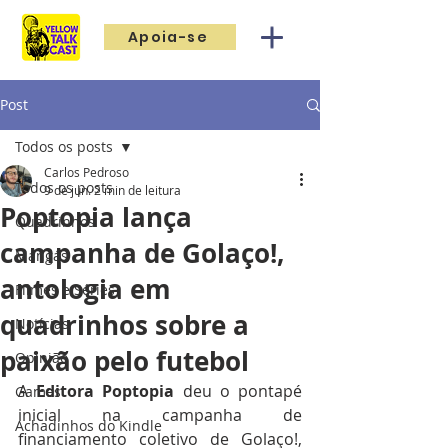
Apoia-se
Post
Todos os posts
Carlos Pedroso
Todos os posts
9 de jun.
2 min de leitura
Poptopia lança
Quadrinhos
campanha de Golaço!,
Mangás
antologia em
Filmes e Séries
quadrinhos sobre a
Notícias
paixão pelo futebol
Opinião
A 
Editora Poptopia
 deu o pontapé 
Games
inicial na campanha de 
Achadinhos do Kindle
financiamento coletivo de Golaço!, 