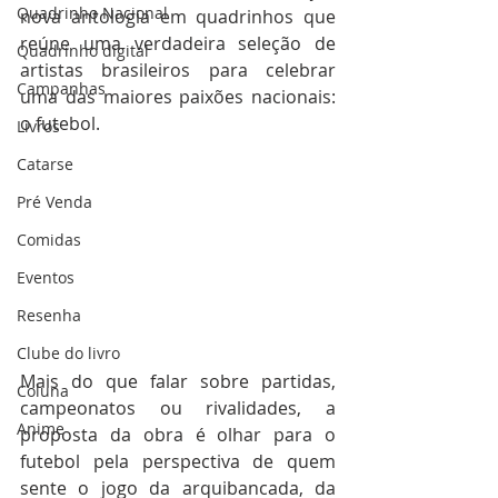
Quadrinho Nacional
nova antologia em quadrinhos que 
reúne uma verdadeira seleção de 
Quadrinho digital
artistas brasileiros para celebrar 
Campanhas
uma das maiores paixões nacionais: 
o futebol.
Livros
Catarse
Pré Venda
Comidas
Eventos
Resenha
Clube do livro
Mais do que falar sobre partidas, 
Coluna
campeonatos ou rivalidades, a 
Anime
proposta da obra é olhar para o 
futebol pela perspectiva de quem 
sente o jogo da arquibancada, da 