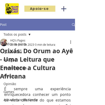
Apoia-se
Post
Todos os posts
HQ's Pages
Todos os posts
26 de fev. de 2023
3 min de leitura
Orixás: Do Orum ao Ayê
Quadrinhos
- Uma Leitura que
Mangás
Enaltece a Cultura
Filmes e Séries
Africana
Notícias
Opinião
É sempre uma experiência 
Games
enriquecedora conhecer um ponto 
Achadinhos do Kindle
de vista diferente do que estamos 