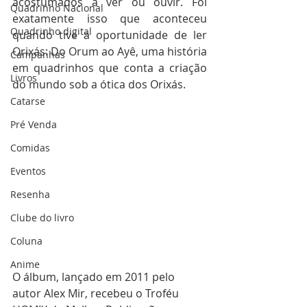
acostumados a ver ou ouvir. Foi 
Quadrinho Nacional
exatamente isso que aconteceu 
Quadrinho digital
quando tive a oportunidade de ler 
Orixás: Do Orum ao Ayê, uma história 
Campanhas
em quadrinhos que conta a criação 
Livros
do mundo sob a ótica dos Orixás.
Catarse
Pré Venda
Comidas
Eventos
Resenha
Clube do livro
Coluna
Anime
O álbum, lançado em 2011 pelo 
autor Alex Mir, recebeu o Troféu 