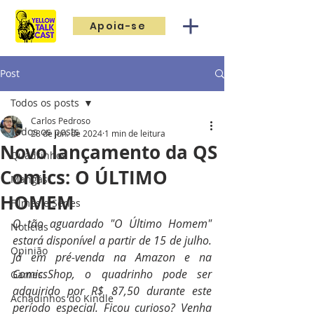
Apoia-se
Post
Todos os posts
Carlos Pedroso
Todos os posts
28 de jun. de 2024
1 min de leitura
Novo lançamento da QS
Quadrinhos
Comics: O ÚLTIMO
Mangás
HOMEM
Filmes e Séries
O tão aguardado "O Último Homem" 
Notícias
estará disponível a partir de 15 de julho. 
Opinião
Já em pré-venda na Amazon e na 
ComicsShop, o quadrinho pode ser 
Games
adquirido por R$ 87,50 durante este 
Achadinhos do Kindle
período especial. Ficou curioso? Venha 