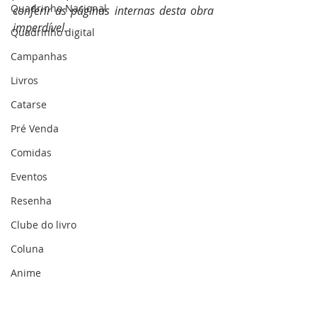
Quadrinho Nacional
conferir as páginas internas desta obra 
imperdível.
Quadrinho digital
Campanhas
Livros
Catarse
Pré Venda
Comidas
Eventos
Resenha
Clube do livro
Coluna
Anime