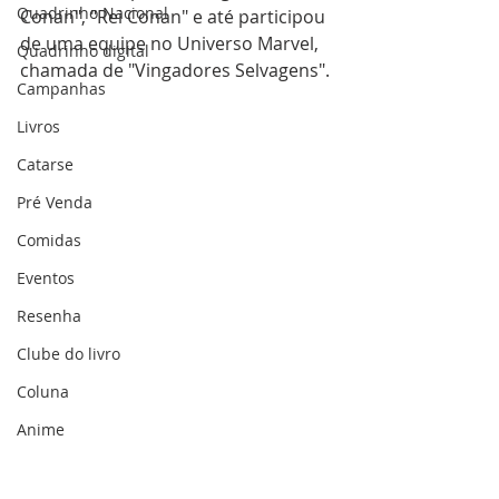
Quadrinho Nacional
Conan", "Rei Conan" e até participou 
de uma equipe no Universo Marvel, 
Quadrinho digital
chamada de "Vingadores Selvagens".
Campanhas
Livros
Catarse
Pré Venda
Comidas
Eventos
Resenha
Clube do livro
Coluna
Anime