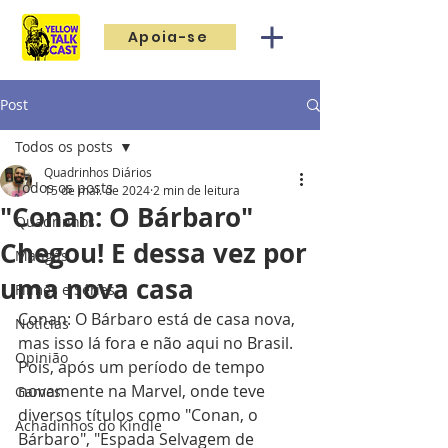
Apoia-se
Post
Todos os posts
Quadrinhos Diários
Todos os posts
15 de mai. de 2024
2 min de leitura
"Conan: O Bárbaro"
Quadrinhos
Chegou! E dessa vez por
Mangás
uma nova casa
Filmes e Séries
Conan: O Bárbaro está de casa nova, 
Notícias
mas isso lá fora e não aqui no Brasil. 
Opinião
Pois, após um período de tempo 
novamente na Marvel, onde teve 
Games
diversos títulos como "Conan, o 
Achadinhos do Kindle
Bárbaro", "Espada Selvagem de 