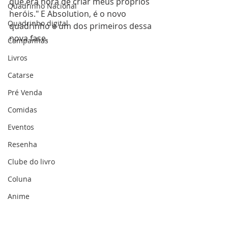
que era hora de criar meus próprios 
Quadrinho Nacional
heróis." E Absolution, é o novo 
Quadrinho digital
quadrinho e um dos primeiros dessa 
nova fase.
Campanhas
Livros
Catarse
Pré Venda
Comidas
Eventos
Resenha
Clube do livro
Coluna
Anime