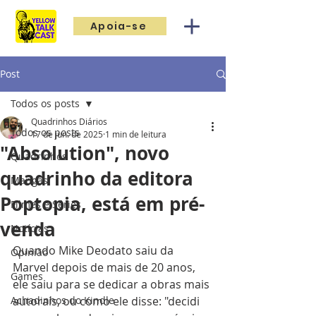
Apoia-se
Post
Todos os posts
Quadrinhos Diários
Todos os posts
17 de jun. de 2025
1 min de leitura
"Absolution", novo
Quadrinhos
quadrinho da editora
Mangás
Poptopia, está em pré-
Filmes e Séries
venda
Notícias
Quando Mike Deodato saiu da 
Opinião
Marvel depois de mais de 20 anos, 
Games
ele saiu para se dedicar a obras mais 
Achadinhos do Kindle
autorais, ou como ele disse: "decidi 