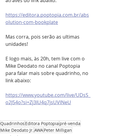
através do link abaixo:
https://editora.poptopia.com.br/abs
olution-com-bookplate
Mas corra, pois serão as ultimas 
unidades!
E logo mais, às 20h, tem live com o 
Mike Deodato no canal Poptopia 
para falar mais sobre quadrinho, no 
link abaixo:
https://www.youtube.com/live/UDsS_
o2J54o?si=Zj3IU4q7jsUVlNeU
Quadrinhos
Editora Poptopia
pré-venda
Mike Deodato Jr.
AWA
Peter Milligan