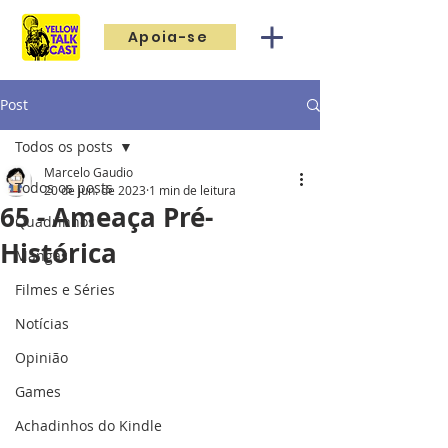
Apoia-se
Post
Todos os posts
Marcelo Gaudio
Todos os posts
20 de jun. de 2023
1 min de leitura
65 - Ameaça Pré-
Quadrinhos
Histórica
Mangás
Filmes e Séries
Notícias
Opinião
Games
Achadinhos do Kindle