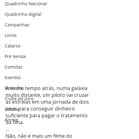
Quadrinho Nacional
Quadrinho digital
Campanhas
Livros
Catarse
Pré Venda
Comidas
Eventos
A muito tempo atrás, numa galáxia 
Resenha
muito distante, um piloto vai cruzar 
Clube do livro
as estrelas em uma jornada de dois 
anos para conseguir dinheiro 
Coluna
suficiente para pagar o tratamento 
Anime
da filha.
...
Não, não é mais um filme do 