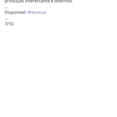
produção interessante e divertida.
...
Disponível: 
#hbomax
...
7/10