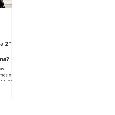
a 2" é
ena?
as.
amos na
cia, seja
à toda
Legacy
me que é