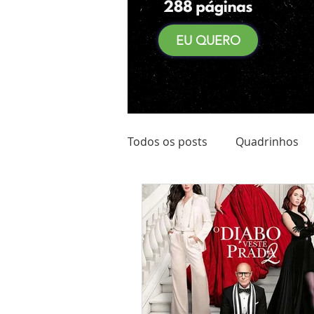
EU QUERO
Todos os posts
Quadrinhos
Achadinhos do Kindle
Qu
Pré Venda
Comidas