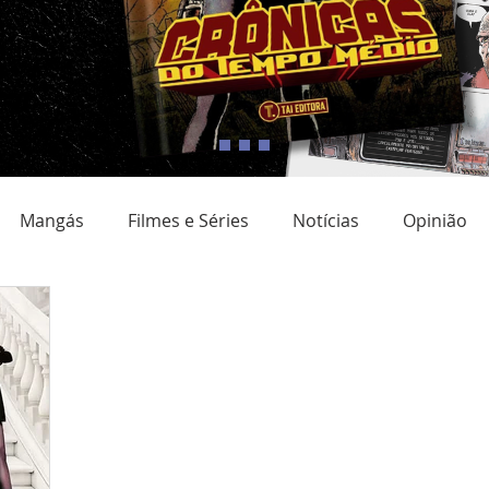
Mangás
Filmes e Séries
Notícias
Opinião
adrinho Nacional
Quadrinho digital
Campanhas
Eventos
Resenha
Clube do livro
Coluna