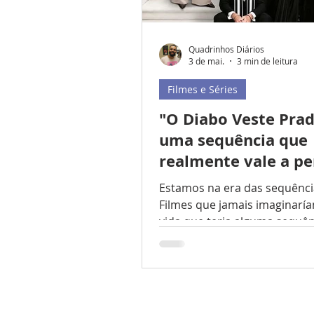
Quadrinhos Diários
3 de mai.
3 min de leitura
Filmes e Séries
"O Diabo Veste Prad
uma sequência que
realmente vale a p
Estamos na era das sequênci
Filmes que jamais imaginarí
vida que teria alguma sequên
por briga de elenco, falta de
orçamento, ou a simples não
necessidade, estão voltando 
nessa década. As chamadas 
Sequel, diz respeito a um fil